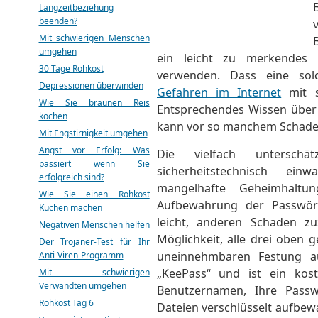
Langzeitbeziehung
beenden?
Mit schwierigen Menschen
umgehen
ein leicht zu merkendes 
30 Tage Rohkost
verwenden. Dass eine sol
Depressionen überwinden
Gefahren im Internet
mit s
Wie Sie braunen Reis
Entsprechendes Wissen über
kochen
kann vor so manchem Schade
Mit Engstirnigkeit umgehen
Angst vor Erfolg: Was
Die vielfach untersch
passiert wenn Sie
sicherheitstechnisch ein
erfolgreich sind?
mangelhafte Geheimhaltu
Wie Sie einen Rohkost
Aufbewahrung der Passwört
Kuchen machen
leicht, anderen Schaden zu
Negativen Menschen helfen
Möglichkeit, alle drei oben 
Der Trojaner-Test für Ihr
uneinnehmbaren Festung a
Anti-Viren-Programm
„KeePass“ und ist ein ko
Mit schwierigen
Verwandten umgehen
Benutzernamen, Ihre Pass
Rohkost Tag 6
Dateien verschlüsselt aufbew