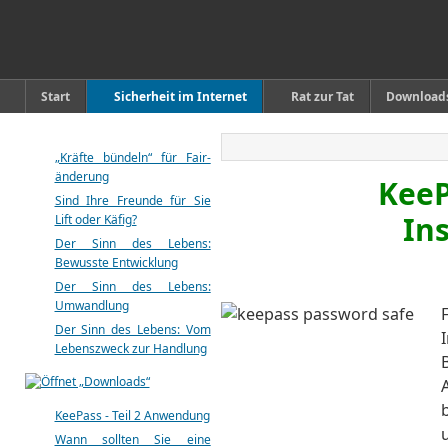
Start
Sicherheit im Internet
Rat zur Tat
Download
„Kräfte bündeln“ für Fair-
änderung
KeePa
Sind Ihre Freunde für Sie
Ins
Lift oder Käfig?
Der Sinn des Lebens:
Bewusste Entwicklung
Der Sinn des Lebens:
Umwandlung
Der Sinn des Lebens: Vom
Lebenszweck zur Handlung
KeePass - Teil 2 Anwendung
Wann sollten Sie eine