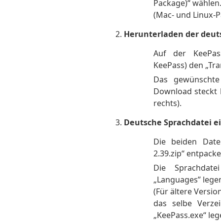
Package)“ wählen
(Mac- und Linux-P
Herunterladen der deut
Auf der KeePas
KeePass) den „Tran
Das gewünschte 
Download steckt h
rechts).
Deutsche Sprachdatei e
Die beiden Date
2.39.zip“ entpacke
Die Sprachdate
„Languages” lege
(Für ältere Versio
das selbe Verze
„KeePass.exe“ leg