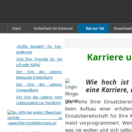
Start
Sicherheit im Internet
Rat zur Tat
Download
„Kräfte bündeln“ für Fair-
änderung
Karriere 
Sind Ihre Freunde für Sie
Lift oder Käfig?
Der Sinn des Lebens:
Bewusste Entwicklung
Wie hoch ist 
Der Sinn des Lebens:
eine Karriere,
Umwandlung
Der Sinn des Lebens: Vom
Die Höhe Ihrer Einsatzberei
Lebenszweck zur Handlung
beim Aufbau einer erfüll
Einsatzbereitschaft für Ihre 
meist vorprogrammiert. Wenn
was sie wollen und sich selbs