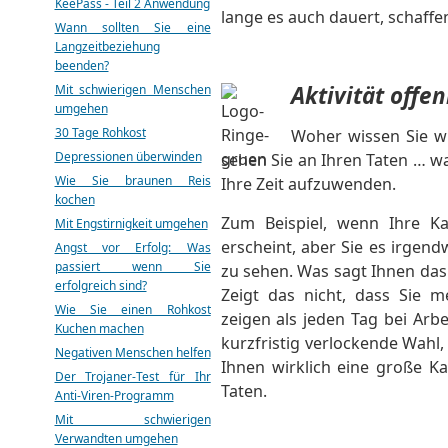
KeePass - Teil 2 Anwendung
lange es auch dauert, schaffen
Wann sollten Sie eine
Langzeitbeziehung
beenden?
Aktivität offe
Mit schwierigen Menschen
umgehen
30 Tage Rohkost
Woher wissen Sie wi
Depressionen überwinden
sehen Sie an Ihren Taten … wa
Wie Sie braunen Reis
Ihre Zeit aufzuwenden.
kochen
Zum Beispiel, wenn Ihre K
Mit Engstirnigkeit umgehen
erscheint, aber Sie es irgend
Angst vor Erfolg: Was
passiert wenn Sie
zu sehen. Was sagt Ihnen das 
erfolgreich sind?
Zeigt das nicht, dass Sie m
Wie Sie einen Rohkost
zeigen als jeden Tag bei Arb
Kuchen machen
kurzfristig verlockende Wahl,
Negativen Menschen helfen
Ihnen wirklich eine große Ka
Der Trojaner-Test für Ihr
Taten.
Anti-Viren-Programm
Mit schwierigen
Verwandten umgehen