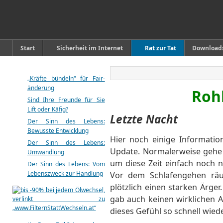
Start
Sicherheit im Internet
Rat zur Tat
Download
„Kräfte bündeln“ für Fair-
änderung
Roh
Sind Ihre Freunde für Sie
Lift oder Käfig?
Letzte Nacht
Der Sinn des Lebens:
Bewusste Entwicklung
Hier noch einige Informat
Der Sinn des Lebens:
Update. Normalerweise gehe 
Umwandlung
um diese Zeit einfach noch ni
Der Sinn des Lebens: Vom
Lebenszweck zur Handlung
Vor dem Schlafengehen räu
plötzlich einen starken Ärge
gab auch keinen wirklichen 
dieses Gefühl so schnell wied