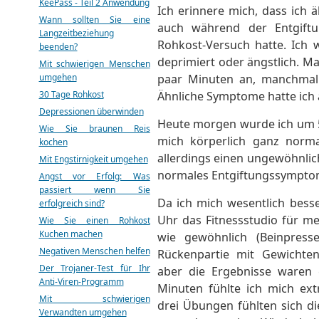
KeePass - Teil 2 Anwendung
Ich erinnere mich, dass ich 
Wann sollten Sie eine
auch während der Entgift
Langzeitbeziehung
Rohkost-Versuch hatte. Ich 
beenden?
deprimiert oder ängstlich. Ma
Mit schwierigen Menschen
umgehen
paar Minuten an, manchmal 
30 Tage Rohkost
Ähnliche Symptome hatte ich a
Depressionen überwinden
Heute morgen wurde ich um 5
Wie Sie braunen Reis
mich körperlich ganz norm
kochen
allerdings einen ungewöhnlic
Mit Engstirnigkeit umgehen
normales Entgiftungssympto
Angst vor Erfolg: Was
passiert wenn Sie
Da ich mich wesentlich besse
erfolgreich sind?
Uhr das Fitnessstudio für me
Wie Sie einen Rohkost
Kuchen machen
wie gewöhnlich (Beinpress
Negativen Menschen helfen
Rückenpartie mit Gewichten,
Der Trojaner-Test für Ihr
aber die Ergebnisse waren 
Anti-Viren-Programm
Minuten fühlte ich mich ext
Mit schwierigen
drei Übungen fühlten sich di
Verwandten umgehen