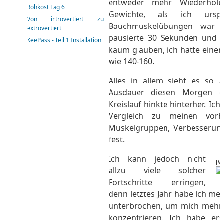
entweder mehr Wiederhol
Rohkost Tag 6
Gewichte, als ich ursp
Von introvertiert zu
Bauchmuskelübungen war 
extrovertiert
pausierte 30 Sekunden und
KeePass - Teil 1 Installation
kaum glauben, ich hatte einen
wie 140-160.
Alles in allem sieht es so
Ausdauer diesen Morgen e
Kreislauf hinkte hinterher. I
Vergleich zu meinen vorh
Muskelgruppen, Verbesserun
fest.
Ich kann jedoch nicht
[
allzu viele solcher
Fortschritte erringen,
denn letztes Jahr habe ich m
unterbrochen, um mich mehr
konzentrieren. Ich habe 