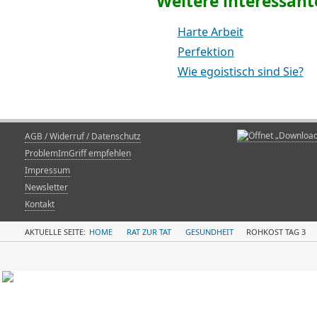
Weitere interessante
Harte Arbeit
Perfektion
Wie egoistisch sind Sie?
AGB / Widerruf / Datenschutz
ProblemImGriff empfehlen
Impressum
Newsletter
Kontakt
AKTUELLE SEITE:
HOME
RAT ZUR TAT
GESUNDHEIT
ROHKOST TAG 3